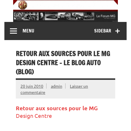
Skip
to
content
MG Contact
Automobiles MG anciennes et modernes, Forum MG (
MENU
SIDEBAR
MG B, MG F, MG A, Midget…)
RETOUR AUX SOURCES POUR LE MG
DESIGN CENTRE – LE BLOG AUTO
(BLOG)
20 juin 2010
admin
Laisser un
commentaire
Retour aux sources pour le
MG
Design Centre