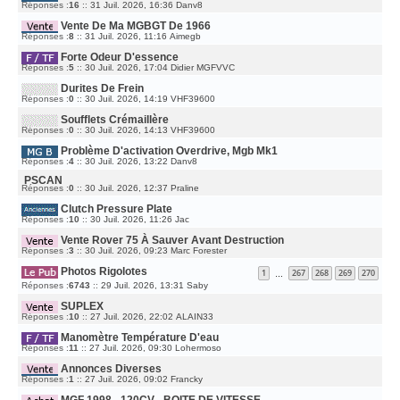
I
D
Réponses :
16
::
31 Juil. 2026, 16:36
Danv8
S
E
E
S
R
R
A
M
Vente De Ma MGBGT De 1966
N
G
E
I
E
D
Réponses :
8
::
31 Juil. 2026, 11:16
Aimegb
S
E
E
S
R
R
A
M
Forte Odeur D'essence
N
G
E
I
E
D
Réponses :
5
::
30 Juil. 2026, 17:04
Didier MGFVVC
S
E
E
S
R
R
A
M
Durites De Frein
N
G
E
I
E
D
Réponses :
0
::
30 Juil. 2026, 14:19
VHF39600
S
E
E
S
R
R
A
M
Soufflets Crémaillère
N
G
E
I
E
D
Réponses :
0
::
30 Juil. 2026, 14:13
VHF39600
S
E
E
S
R
R
A
M
Problème D'activation Overdrive, Mgb Mk1
N
G
E
I
E
D
Réponses :
4
::
30 Juil. 2026, 13:22
Danv8
S
E
E
S
R
R
A
PSCAN
M
N
G
E
D
Réponses :
0
::
30 Juil. 2026, 12:37
Praline
I
E
S
E
E
S
R
R
Clutch Pressure Plate
A
N
M
G
I
E
D
Réponses :
10
::
30 Juil. 2026, 11:26
Jac
E
E
S
E
R
S
R
M
Vente Rover 75 À Sauver Avant Destruction
A
N
E
G
I
D
Réponses :
3
::
30 Juil. 2026, 09:23
Marc Forester
S
E
E
E
S
R
R
A
M
Photos Rigolotes
N
1
267
268
269
270
G
…
E
I
E
S
D
Réponses :
6743
::
29 Juil. 2026, 13:31
E
Saby
S
E
R
A
R
M
G
SUPLEX
N
E
E
I
S
D
Réponses :
10
::
27 Juil. 2026, 22:02
ALAIN33
E
S
E
R
A
R
M
G
Manomètre Température D'eau
N
E
E
I
D
Réponses :
11
::
27 Juil. 2026, 09:30
Lohermoso
S
E
E
S
R
R
A
M
Annonces Diverses
N
G
E
I
E
D
Réponses :
1
::
27 Juil. 2026, 09:02
Francky
S
E
E
S
R
R
A
M
MGF 1998 - 120CV - BOITE DE VITESSE
N