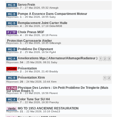
E
R
A
R
M
G
Servo Frein
N
E
E
I
D
Réponses :
7
::
27 Mai 2026, 05:32
Aimegb
S
E
E
S
R
R
A
M
Pompe A Essence Dans Compartiment Moteur
N
G
E
I
E
D
Réponses :
1
::
26 Mai 2026, 18:55
Saby
S
E
E
S
R
R
A
M
Remplacement Joint Carter Huile
N
G
E
I
E
D
Réponses :
4
::
26 Mai 2026, 17:19
DidierMGB
S
E
E
S
R
R
A
M
Choix Pneus MGF
N
G
E
I
E
D
Réponses :
4
::
26 Mai 2026, 10:18
Penns
S
E
E
S
R
R
A
Protection Carrosserie Atelier
M
N
G
E
D
Réponses :
1
::
25 Mai 2026, 19:35
Gillesmgb
I
E
S
E
E
S
R
R
Problème De Clignotant
A
N
M
G
I
E
D
Réponses :
2
::
25 Mai 2026, 16:54
Pg44
E
E
S
E
R
S
R
M
Ameliorations Mga ( Alternateur/allumage/radiateur )
A
N
1
2
3
E
G
I
S
E
D
Réponses :
54
::
25 Mai 2026, 08:31
E
Saby
S
E
R
A
R
M
G
Présentation
N
E
E
I
S
D
Réponses :
2
::
24 Mai 2026, 21:40
Braddy
E
S
E
R
A
R
M
G
Présentation Xtrm
N
1
2
E
E
I
S
D
Réponses :
26
::
24 Mai 2026, 10:44
E
Xtrm
S
E
R
A
R
M
G
Physique Des Leviers : Un Petit Problème De Tringlerie (mais
N
E
E
I
S
Sur Deux Roues !)
E
S
D
Réponses :
0
::
23 Mai 2026, 16:56
Florent
R
A
E
M
G
R
E
E
Color Tune Sur SU H4
N
S
I
D
Réponses :
7
::
22 Mai 2026, 19:30
Francky
S
E
E
A
R
R
G
M
MG TD 1953 ANCIENNE RESTAURATION
N
E
E
I
D
Réponses :
21
::
22 Mai 2026, 10:16
Chris13
S
E
E
S
R
R
A
M