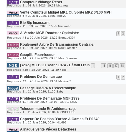
G
Compteur Vidange Reset
N
E
E
I
S
D
Réponses :
1
::
03 Juil. 2026, 19:28
Micafrog
E
S
E
R
A
R
M
G
Vente Compteur Midget MK1 Ou Sprite MK2 0/100 MPH
N
E
E
I
D
Réponses :
5
::
30 Juin 2026, 13:01
MikeyC
S
E
E
S
R
R
A
M
Bip Bip Incessant
N
G
E
I
E
D
Réponses :
11
::
29 Juin 2026, 15:25
MaximeR
S
E
E
S
R
R
A
M
A Vendre MGB Roadster Optimisée
N
1
2
G
E
I
E
S
D
Réponses :
43
::
29 Juin 2026, 13:25
E
Erenaud304
S
E
R
A
R
M
G
Roulement Arbre De Transmission Centrale.
N
E
E
I
S
D
Réponses :
11
::
29 Juin 2026, 09:50
Marc Forester
E
S
E
R
A
R
M
G
Goupille Fournisseur
N
E
E
I
D
Réponses :
14
::
29 Juin 2026, 09:48
Marc Forester
S
E
E
S
R
R
A
M
[Yoko] MG B GT Year : 1974 - Défaut Frein
N
1
15
16
17
18
G
…
E
I
E
S
D
Réponses :
445
::
28 Juin 2026, 11:39
E
Yoko
S
E
R
A
R
M
G
Probleme De Demarrage
N
E
1
2
E
I
S
D
Réponses :
42
::
26 Juin 2026, 13:51
MaximeR
E
S
E
R
A
R
M
G
Passage DM2P4 À L'electronique
N
E
E
I
S
D
Réponses :
1
::
26 Juin 2026, 11:50
Saby
E
S
E
R
A
R
M
G
Probleme De Demarrage MGF 1999
N
E
E
I
D
Réponses :
11
::
26 Juin 2026, 10:10
TOOSCHUSS
S
E
E
S
R
R
A
M
Télécommande Et Antidémarrage
N
G
E
I
E
D
Réponses :
1
::
26 Juin 2026, 10:06
TOOSCHUSS
S
E
E
S
R
R
A
M
Capteur De Position D'arbre À Cames Et P0340
N
G
E
I
E
D
Réponses :
2
::
26 Juin 2026, 06:04
Ntb699
S
E
E
S
R
R
A
M
Arnaque Vente Pièces Détachees
N
G
E
I