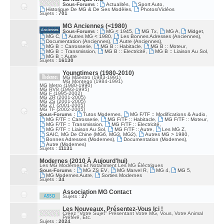
S
Sous-Forums :
Actualités
,
Sport Auto
,
S
Historique De MG & De Ses Modèles
,
Photos/Vidéos
A
Sujets :
701
G
E
MG Anciennes (<1980)
Sous-Forums :
MG < 1945
,
MG Tx
,
MG A
,
Midget
,
MG C
,
Autres MG < 1980
,
Les Bonnes Adresses (anciennes)
,
Documentation (anciennes)
,
Autre (Anciennes)
,
MG B :: Carrosserie
,
MG B :: Habitacle
,
MG B :: Moteur
,
MG B :: Transmission
,
MG B :: Electricité
,
MG B :: Liaison Au Sol
,
MG B :: Autre
Sujets :
16130
Youngtimers (1980-2010)
MG Maestro (1983-1991)
MG Montego (1984-1991)
MG Metro (1980-1990)
MG RV8 (1993-1995)
MG F (1995-2002)
MG ZR (2001-2005)
MG ZS (2001-2005)
MG ZT (2001-2005)
MG TF (2002-2005)
Sous-Forums :
Tutos Modernes
,
MG F/TF :: Modifications & Audio
,
MG F/TF :: Carrosserie
,
MG F/TF :: Habitacle
,
MG F/TF :: Moteur
,
MG F/TF :: Transmission
,
MG F/TF :: Electricité
,
MG F/TF :: Liaison Au Sol
,
MG F/TF :: Autre
,
Les MG Z
,
SAIC, MG De Chine (MG6, MG3, MG2)
,
Autres MG > 1980
,
Bonnes Adresses (modernes)
,
Documentation (modernes)
,
Autre (Modernes)
Sujets :
11131
Modernes (2010 À Aujourd'hui)
Les MG Modernes Et Notamment Les MG Éléctriques
Sous-Forums :
MG ZS EV
,
MG Marvel R
,
MG 4
,
MG 5
,
MG Modernes Autre
,
Sorties Modernes
Sujets :
34
Association MG Contact
Sujets :
27
Les Nouveaux, Présentez-Vous Ici !
Créez "votre Sujet" Présentant Votre MG, Vous, Votre Animal
Préféré, Etc.
Sujets :
2024