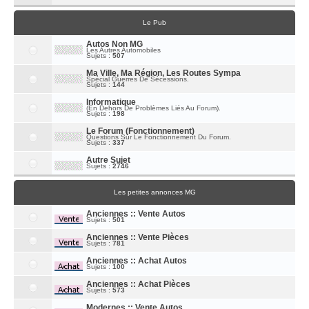
Le Pub
Autos Non MG
Les Autres Automobiles
Sujets :
507
Ma Ville, Ma Région, Les Routes Sympa
Spécial Guerres De Sécessions.
Sujets :
144
Informatique
(En Dehors De Problèmes Liés Au Forum).
Sujets :
198
Le Forum (fonctionnement)
Questions Sur Le Fonctionnement Du Forum.
Sujets :
337
Autre Sujet
Sujets :
2746
Les petites annonces MG
Anciennes :: Vente Autos
Sujets :
501
Anciennes :: Vente Pièces
Sujets :
781
Anciennes :: Achat Autos
Sujets :
100
Anciennes :: Achat Pièces
Sujets :
573
Modernes :: Vente Autos