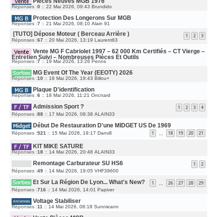
Pieces Neuves MGB 1976
N
G
E
I
E
D
Réponses :
0
::
22 Mai 2026, 09:43
Brundido
S
E
E
S
R
R
A
M
Protection Des Longerons Sur MGB
N
G
E
I
E
D
Réponses :
7
::
21 Mai 2026, 08:10
Alain 91
S
E
E
S
R
R
A
[TUTO] Dépose Moteur ( Berceau Arrière )
M
N
1
2
3
G
E
I
E
D
Réponses :
67
::
20 Mai 2026, 13:19
Laurent83
S
E
E
S
R
R
A
M
Vente MG F Cabriolet 1997 – 62 000 Km Certifiés – CT Vierge –
N
G
E
I
Entretien Suivi – Nombreuses Pièces Et Outils
E
S
E
D
Réponses :
7
::
19 Mai 2026, 13:26
Penns
S
R
E
A
M
R
G
E
MG Event Of The Year (EEOTY) 2026
N
E
S
I
D
Réponses :
10
::
18 Mai 2026, 19:43
S
Billou+
E
E
A
R
R
G
M
Plaque D'identification
N
E
E
I
D
Réponses :
6
::
18 Mai 2026, 11:21
Oncnard
S
E
E
S
R
R
A
M
Admission Sport ?
N
1
2
3
4
G
E
I
E
S
D
Réponses :
88
::
17 Mai 2026, 08:38
E
ALAIN33
S
E
R
A
R
M
G
Début De Restauration D'une MIDGET US De 1969
N
E
E
I
S
D
1
18
19
20
21
Réponses :
521
::
15 Mai 2026, 19:17
E
Danv8
S
…
E
R
A
R
M
G
N
E
E
KIT MIKE SATURE
I
S
D
Réponses :
18
::
14 Mai 2026, 20:48
ALAIN33
E
S
E
R
A
R
M
G
Remontage Carburateur SU HS6
N
E
1
2
E
I
S
D
Réponses :
49
::
14 Mai 2026, 19:05
E
VHF39600
S
E
R
A
R
M
G
Et Sur La Région De Lyon... What's New?
N
E
1
26
27
28
29
E
…
I
S
D
Réponses :
716
::
14 Mai 2026, 14:01
E
Papiver
S
E
R
A
R
M
G
Voltage Stabiliser
N
E
E
I
S
D
Réponses :
11
::
14 Mai 2026, 08:18
Sunnieann
E
S
E
R
A
R
M
G