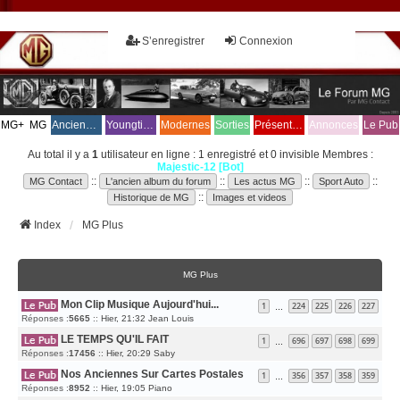
S’enregistrer
Connexion
MG+
MG
Anciennes
Youngtimers
Modernes
Sorties
Présentez vous!
Annonces
Le Pub
Au total il y a
1
utilisateur en ligne : 1 enregistré et 0 invisible Membres :
Majestic-12 [Bot]
::
::
::
::
MG Contact
L'ancien album du forum
Les actus MG
Sport Auto
::
Historique de MG
Images et videos
Index
MG Plus
MG Plus
Mon Clip Musique Aujourd'hui...
1
224
225
226
227
…
D
Réponses :
5665
::
Hier, 21:32
Jean Louis
E
R
LE TEMPS QU'IL FAIT
N
1
696
697
698
699
…
I
D
Réponses :
17456
::
Hier, 20:29
E
Saby
E
R
R
M
Nos Anciennes Sur Cartes Postales
N
E
1
356
357
358
359
…
I
S
D
Réponses :
8952
::
Hier, 19:05
Piano
E
S
E
R
A