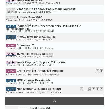
Vente Pièces MGB
N
E
E
I
D
Réponses :
0
::
12 Mai 2026, 16:44
Erenaud304
S
E
E
S
R
R
A
M
Vitesses Ne Passent Pas Moteur Tournant
N
G
E
I
E
D
Réponses :
6
::
11 Mai 2026, 15:56
6MG7
S
E
E
S
R
R
A
M
Batterie Pour MGC
N
G
E
I
E
D
Réponses :
7
::
11 Mai 2026, 14:52
JMGC
S
E
E
S
R
R
A
M
Etanchéité Des Raccordements De Durites De
N
G
E
I
E
Refroidissement.
S
E
D
Réponses :
10
::
11 Mai 2026, 11:07
S
Cleli49
R
E
A
M
R
G
E
Niveau BVA Borg Warner 35
N
E
S
I
D
Réponses :
5
::
10 Mai 2026, 17:58
S
Saby
E
E
A
R
R
G
M
Cékoidonc ?
N
E
E
I
D
Réponses :
16
::
10 Mai 2026, 07:03
Saby
S
E
E
S
R
R
A
M
TD Vends Tableau De Bord
N
G
E
I
E
D
Réponses :
1
::
08 Mai 2026, 17:22
Tery47
S
E
E
S
R
R
A
M
Vente Capote Et Support 2 Arceaux
N
G
E
I
E
D
Réponses :
0
::
08 Mai 2026, 10:59
Phil22
S
E
E
S
R
R
A
M
Grand Prix Historique De Monaco
N
1
2
G
E
I
E
S
D
Réponses :
30
::
07 Mai 2026, 16:00
E
Maxime44
S
E
R
A
R
M
G
MGB - Jauge Pessimiste
N
E
E
I
S
D
Réponses :
3
::
06 Mai 2026, 20:03
Rf189
E
S
E
R
A
R
M
G
Mon Moteur Ce Coupe Et Repart
N
1
6
7
8
9
…
E
E
I
S
D
Réponses :
205
::
06 Mai 2026, 10:20
E
Lagome63
S
E
R
A
R
M
G
N
E
E
I
S
MG
E
S
R
A
M
G
E
La Marque MG
E