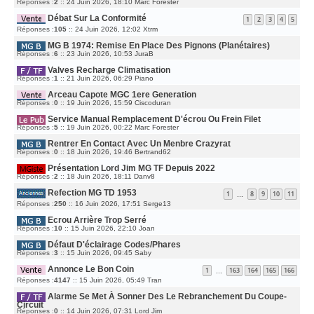
E
D
Réponses :
2
::
24 Juin 2026, 18:10
Marc Forester
S
E
E
S
R
R
A
M
Débat Sur La Conformité
N
1
2
3
4
5
G
E
I
E
S
D
Réponses :
105
::
24 Juin 2026, 12:02
E
Xtrm
S
E
R
A
R
M
G
MG B 1974: Remise En Place Des Pignons (planétaires)
N
E
E
I
S
D
Réponses :
6
::
23 Juin 2026, 10:53
JuraB
E
S
E
R
A
R
M
G
Valves Recharge Climatisation
N
E
E
I
D
Réponses :
1
::
21 Juin 2026, 06:29
Piano
S
E
E
S
R
R
A
M
Arceau Capote MGC 1ere Generation
N
G
E
I
E
D
Réponses :
0
::
19 Juin 2026, 15:59
Ciscoduran
S
E
E
S
R
R
A
M
Service Manual Remplacement D'écrou Ou Frein Filet
N
G
E
I
E
D
Réponses :
5
::
19 Juin 2026, 00:22
Marc Forester
S
E
E
S
R
R
A
M
Rentrer En Contact Avec Un Menbre Crazyrat
N
G
E
I
E
D
Réponses :
0
::
18 Juin 2026, 19:46
Bertrand62
S
E
E
S
R
R
A
M
Présentation Lord Jim MG TF Depuis 2022
N
G
E
I
E
D
Réponses :
2
::
18 Juin 2026, 18:11
Danv8
S
E
E
S
R
R
A
M
Refection MG TD 1953
N
1
8
9
10
11
G
…
E
I
E
S
D
Réponses :
250
::
16 Juin 2026, 17:51
E
Serge13
S
E
R
A
R
M
G
Ecrou Arrière Trop Serré
N
E
E
I
S
D
Réponses :
10
::
15 Juin 2026, 22:10
Joan
E
S
E
R
A
R
M
G
Défaut D'éclairage Codes/phares
N
E
E
I
D
Réponses :
3
::
15 Juin 2026, 09:45
Saby
S
E
E
S
R
R
A
M
Annonce Le Bon Coin
N
1
163
164
165
166
G
…
E
I
E
S
D
Réponses :
4147
::
15 Juin 2026, 05:49
E
Tran
S
E
R
A
R
M
G
Alarme Se Met À Sonner Des Le Rebranchement Du Coupe-
N
E
E
I
S
Circuit
E
S
D
Réponses :
0
::
14 Juin 2026, 07:31
Lord Jim
R
A