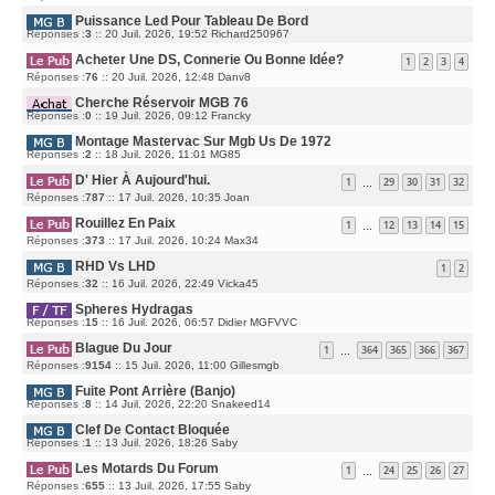
E
S
R
R
A
M
Puissance Led Pour Tableau De Bord
N
G
E
I
E
D
Réponses :
3
::
20 Juil. 2026, 19:52
Richard250967
S
E
E
S
R
R
A
M
Acheter Une DS, Connerie Ou Bonne Idée?
N
1
2
3
4
G
E
I
E
S
D
Réponses :
76
::
20 Juil. 2026, 12:48
E
Danv8
S
E
R
A
R
M
G
Cherche Réservoir MGB 76
N
E
E
I
S
D
Réponses :
0
::
19 Juil. 2026, 09:12
Francky
E
S
E
R
A
R
M
G
Montage Mastervac Sur Mgb Us De 1972
N
E
E
I
D
Réponses :
2
::
18 Juil. 2026, 11:01
MG85
S
E
E
S
R
R
A
M
D' Hier À Aujourd'hui.
N
1
29
30
31
32
G
…
E
I
E
S
D
Réponses :
787
::
17 Juil. 2026, 10:35
E
Joan
S
E
R
A
R
M
G
Rouillez En Paix
N
E
1
12
13
14
15
…
E
I
S
D
Réponses :
373
::
17 Juil. 2026, 10:24
E
Max34
S
E
R
A
R
M
G
RHD Vs LHD
N
E
1
2
E
I
S
D
Réponses :
32
::
16 Juil. 2026, 22:49
Vicka45
E
S
E
R
A
R
M
G
Spheres Hydragas
N
E
E
I
S
D
Réponses :
15
::
16 Juil. 2026, 06:57
Didier MGFVVC
E
S
E
R
A
R
M
G
Blague Du Jour
N
1
364
365
366
367
…
E
E
I
S
D
Réponses :
9154
::
15 Juil. 2026, 11:00
E
Gillesmgb
S
E
R
A
R
M
G
Fuite Pont Arrière (Banjo)
N
E
E
I
S
D
Réponses :
8
::
14 Juil. 2026, 22:20
Snakeed14
E
S
E
R
A
R
M
G
Clef De Contact Bloquée
N
E
E
I
D
Réponses :
1
::
13 Juil. 2026, 18:26
Saby
S
E
E
S
R
R
A
M
Les Motards Du Forum
N
1
24
25
26
27
G
…
E
I
E
S
D
Réponses :
655
::
13 Juil. 2026, 17:55
E
Saby
S
E
R