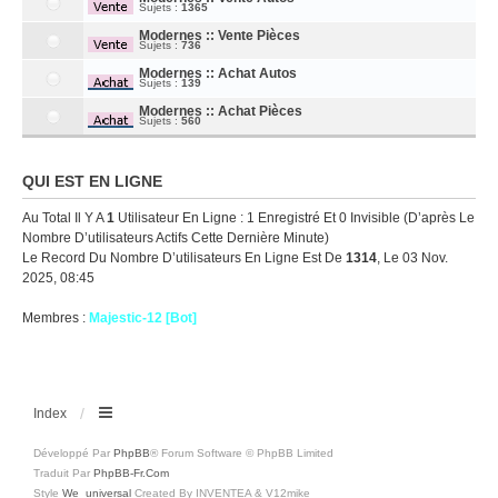
Sujets :
1365
Modernes :: Vente Pièces
Sujets :
736
Modernes :: Achat Autos
Sujets :
139
Modernes :: Achat Pièces
Sujets :
560
QUI EST EN LIGNE
Au Total Il Y A
1
Utilisateur En Ligne : 1 Enregistré Et 0 Invisible (d’après Le
Nombre D’utilisateurs Actifs Cette Dernière Minute)
Le Record Du Nombre D’utilisateurs En Ligne Est De
1314
, Le 03 Nov.
2025, 08:45
Membres :
Majestic-12 [Bot]
Index
Développé Par
PhpBB
® Forum Software © PhpBB Limited
Traduit Par
PhpBB-Fr.com
Style
We_universal
Created By INVENTEA & V12mike