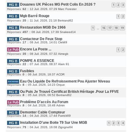
A
R
M
G
Douanes UK Pièces MG Petit Colis En 2026 ?
N
E
1
2
3
E
I
S
D
Réponses :
62
::
12 Juil. 2026, 07:29
Marc Forester
E
S
E
R
A
R
M
G
Mgb Barré Rouge
N
E
1
2
E
I
S
D
Réponses :
35
::
11 Juil. 2026, 21:18
E
Bertrand62
S
E
R
A
R
M
G
Restauration MGB De 1966
N
E
1
16
17
18
19
E
…
I
S
D
Réponses :
457
::
08 Juil. 2026, 17:39
E
Snakeed14
S
E
R
A
R
M
G
Contacteur De Feux Stop
N
E
E
I
S
D
Réponses :
17
::
08 Juil. 2026, 14:01
Cleli49
E
S
E
R
A
R
M
G
Encore La Poste ...
N
1
2
E
E
I
S
D
Réponses :
35
::
08 Juil. 2026, 07:32
E
Aimegb
S
E
R
A
R
M
G
POMPE A ESSENCE
N
E
E
I
S
D
Réponses :
22
::
07 Juil. 2026, 08:37
Alain 91
E
S
E
R
A
R
M
G
Fusibles
N
E
E
I
D
Réponses :
0
::
06 Juil. 2026, 18:37
ACDR
S
E
E
S
R
R
A
M
Eau Ou Liquide De Refroissement Pou Ajuster Niveau
N
G
E
I
E
D
Réponses :
8
::
05 Juil. 2026, 14:23
Orque
S
E
E
S
R
R
A
M
Ou Puis Je Trouvé Certificat British Héritage .pour La FFVE
N
G
E
I
E
D
Réponses :
8
::
05 Juil. 2026, 06:52
Bertrand62
S
E
E
S
R
R
A
M
Problème D'accès Au Forum
N
G
E
I
E
D
Réponses :
8
::
04 Juil. 2026, 18:48
Admin
S
E
E
S
R
R
A
M
Demonter Cable Compteur
N
G
E
I
E
D
Réponses :
14
::
04 Juil. 2026, 17:44
Patrick69
S
E
E
S
R
R
A
M
Installation D'une Boite T9 Sur Une MGB
N
1
2
3
4
G
E
I
E
S
D
Réponses :
79
::
04 Juil. 2026, 16:08
E
Zigogne64
S
E
R
A
R
M