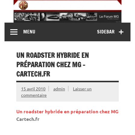
Skip
to
content
MG Contact
Automobiles MG anciennes et modernes, Forum MG (
MENU
SIDEBAR
MG B, MG F, MG A, Midget…)
UN ROADSTER HYBRIDE EN
PRÉPARATION CHEZ MG –
CARTECH.FR
15 avril 2010
admin
Laisser un
commentaire
Un roadster hybride en préparation chez
MG
Cartech.fr