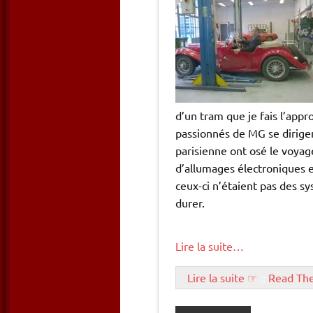
d’un tram que je fais l’appr
passionnés de MG se dirigen
parisienne ont osé le voyag
d’allumages électroniques 
ceux-ci n’étaient pas des s
durer.
Lire la suite…
Lire la suite ☞
::
Read Th