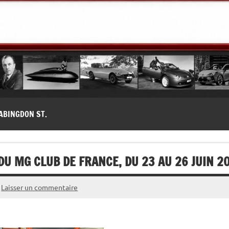
modernes, Forum MG ( MG B, MG F, MG A, Midget…)
ABINGDON ST.
U MG CLUB DE FRANCE, DU 23 AU 26 JUIN 2
Laisser un commentaire