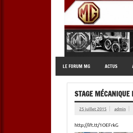
Skip
to
content
MG Contact
Automobiles MG anciennes et 
LE FORUM MG
ACTUS
STAGE MÉCANIQUE D
25 juillet 2015
admin
http://ift.tt/1OEFrkG