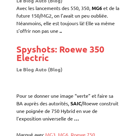
Le Blog Auto (Blog)
Avec les lancements des 550, 350,
MG6
et de la
future 150/MG2, on l’avait un peu oubliée.
Néanmoins, elle est toujours là! Elle va même
s’offrir non pas une
..
Spyshots: Roewe 350
Electric
Le Blog Auto (Blog)
Pour se donner une image “verte” et faire sa
BA auprès des autorités,
SAIC
/Roewe construit
une poignée de 750 Hybrid en vue de
l’exposition universelle de
…
Marqué avec
MG3
,
MG6
,
Roewe 750