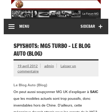
Skip
to
content
MG Contact
Automobiles MG anciennes et modernes, Forum MG (
MENU
SIDEBAR
MG B, MG F, MG A, Midget…)
SPYSHOTS: MG5 TURBO – LE BLOG
AUTO (BLOG)
19 avril 2012
admin
Laisser un
commentaire
Le Blog Auto (Blog)
On peut aussi soupçonner MG UK d’expliquer à
SAIC
que les modèles actuels sont trop poussifs, donc
invendables hors de Chine. D’ailleurs, cette