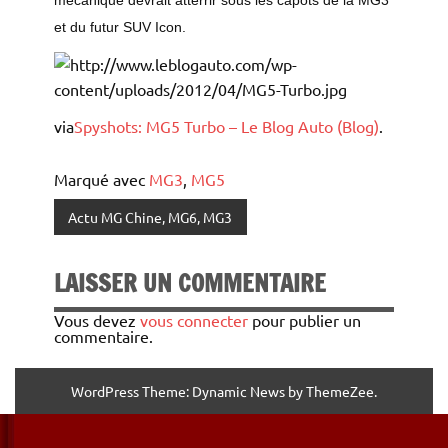
mécanique devrait atterrir sous les capots de la MG3
et du futur SUV Icon.
via
Spyshots: MG5 Turbo – Le Blog Auto (Blog)
.
Marqué avec
MG3
,
MG5
Actu MG Chine, MG6, MG3
LAISSER UN COMMENTAIRE
Vous devez
vous connecter
pour publier un
commentaire.
WordPress Theme: Dynamic News by ThemeZee.