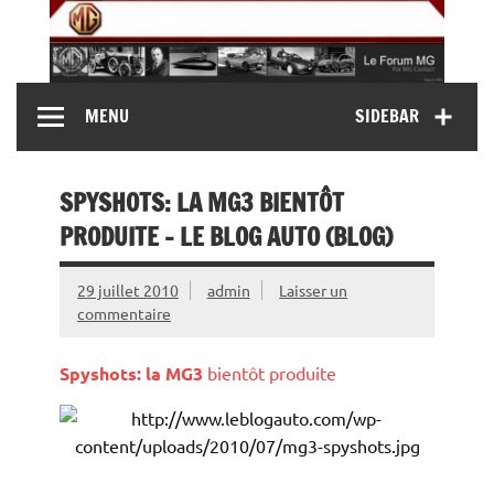
Skip
to
content
MG Contact
Automobiles MG anciennes et modernes, Forum MG (
MENU
SIDEBAR
MG B, MG F, MG A, Midget…)
SPYSHOTS: LA MG3 BIENTÔT
PRODUITE – LE BLOG AUTO (BLOG)
29 juillet 2010
admin
Laisser un
commentaire
Spyshots: la
MG3
bientôt produite