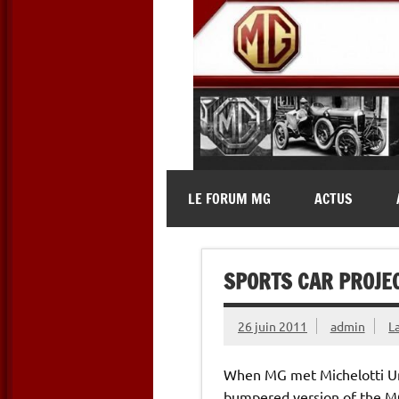
Skip
to
content
MG Contact
Automobiles MG anciennes et 
LE FORUM MG
ACTUS
SPORTS CAR PROJEC
26 juin 2011
admin
L
When MG met Michelotti Unt
bumpered version of the MG