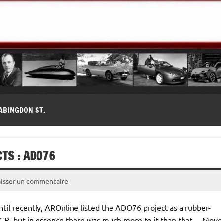
modernes, Forum MG ( MG B, MG F, MG A, Midget…)
ABINGDON ST.
TS : ADO76
aisser un commentaire
il recently, AROnline listed the ADO76 project as a rubber-
B, but in essence there was much more to it than that… Move