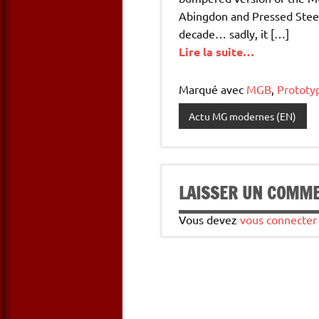
Abingdon and Pressed Steel
decade… sadly, it […]
Lire la suite…
Marqué avec
MGB
,
Prototy
Actu MG modernes (EN)
LAISSER UN COMM
Vous devez
vous connecter