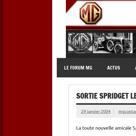
Skip
to
content
MG Contact
Automobiles MG anciennes et 
LE FORUM MG
ACTUS
SORTIE SPRIDGET L
29 janvier 2004
mgconta
La toute nouvelle amicale S