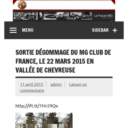
Skip
to
content
MG Contact
Automobiles MG anciennes et modernes, Forum MG (
MENU
SIDEBAR
MG B, MG F, MG A, Midget…)
SORTIE DÉGOMMAGE DU MG CLUB DE
FRANCE, LE 22 MARS 2015 EN
VALLÉE DE CHEVREUSE
11 avril 2015
admin
Laisser un
commentaire
http://ift.tt/1Nr29Qx