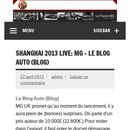
Skip
to
content
MG Contact
Automobiles MG anciennes et modernes, Forum MG (
MENU
SIDEBAR
MG B, MG F, MG A, Midget…)
SHANGHAI 2013 LIVE: MG – LE BLOG
AUTO (BLOG)
27 avril 2013
admin
Laisser un
commentaire
Le Blog Auto (Blog)
MG UK promet qu’au moment du lancement, il y
aura plein de (bonnes) surprises. On parle d’un
prix autour de 10 000£ (11 800€.) Pour rester
dans l’export, il faut noter le discret démarrage