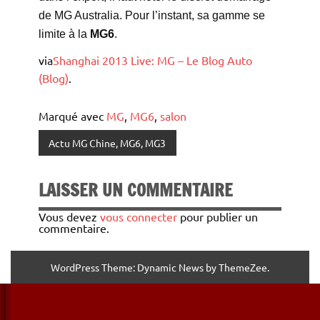
de MG Australia. Pour l’instant, sa gamme se
limite à la
MG6
.
via
Shanghai 2013 Live: MG – Le Blog Auto
(Blog)
.
Marqué avec
MG
,
MG6
,
salon
Actu MG Chine, MG6, MG3
LAISSER UN COMMENTAIRE
Vous devez
vous connecter
pour publier un
commentaire.
WordPress Theme: Dynamic News by ThemeZee.