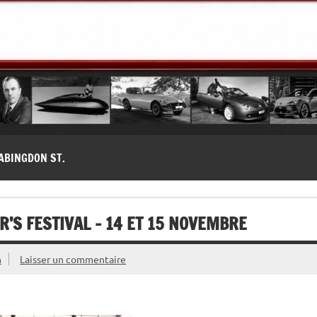
modernes, Forum MG ( MG B, MG F, MG A, Midget…)
ABINGDON ST.
’S FESTIVAL – 14 ET 15 NOVEMBRE
n
Laisser un commentaire