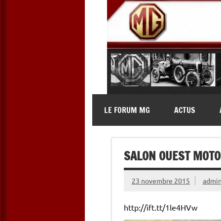
Skip
to
content
MG Contact
Automobiles MG anciennes et 
LE FORUM MG
ACTUS
SALON OUEST MOTOR
23 novembre 2015
admi
http://ift.tt/1le4HVw