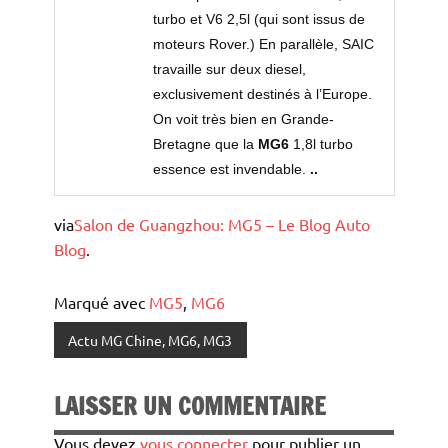
turbo et V6 2,5l (qui sont issus de
moteurs Rover.) En parallèle, SAIC
travaille sur deux diesel,
exclusivement destinés à l’Europe.
On voit très bien en Grande-
Bretagne que la
MG6
1,8l turbo
essence est invendable.
..
via
Salon de Guangzhou: MG5 – Le Blog Auto
Blog
.
Marqué avec
MG5
,
MG6
Actu MG Chine, MG6, MG3
LAISSER UN COMMENTAIRE
Vous devez
vous connecter
pour publier un