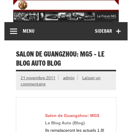
Skip
to
content
MG Contact
Automobiles MG anciennes et modernes, Forum MG (
MENU
SIDEBAR
MG B, MG F, MG A, Midget…)
SALON DE GUANGZHOU: MG5 – LE
BLOG AUTO BLOG
21 novembre 2011
admin
Laisser un
commentaire
Salon de Guangzhou: MG5
Le Blog Auto (Blog)
Ils remplaceront les actuels 1,8l