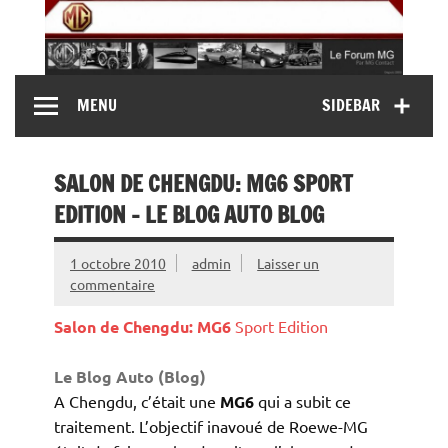
Skip
to
content
MG Contact
Automobiles MG anciennes et modernes, Forum MG (
MENU
SIDEBAR
MG B, MG F, MG A, Midget…)
SALON DE CHENGDU: MG6 SPORT
EDITION – LE BLOG AUTO BLOG
1 octobre 2010
admin
Laisser un
commentaire
Salon de Chengdu:
MG6
Sport Edition
Le Blog Auto (Blog)
A Chengdu, c’était une
MG6
qui a subit ce
traitement. L’objectif inavoué de Roewe-MG