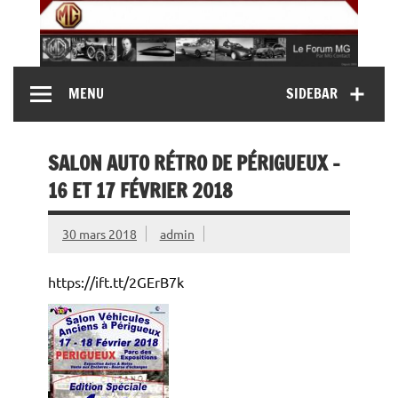
Skip
to
content
MG Contact
Automobiles MG anciennes et modernes, Forum MG (
MENU
SIDEBAR
MG B, MG F, MG A, Midget…)
SALON AUTO RÉTRO DE PÉRIGUEUX –
16 ET 17 FÉVRIER 2018
30 mars 2018
admin
https://ift.tt/2GErB7k