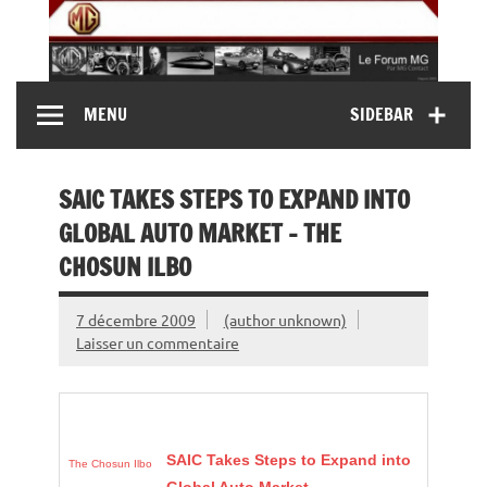
Skip
to
content
MG Contact
Automobiles MG anciennes et modernes, Forum MG (
MENU
SIDEBAR
MG B, MG F, MG A, Midget…)
SAIC TAKES STEPS TO EXPAND INTO
GLOBAL AUTO MARKET – THE
CHOSUN ILBO
7 décembre 2009
(author unknown)
Laisser un commentaire
SAIC Takes Steps to Expand into
The Chosun Ilbo