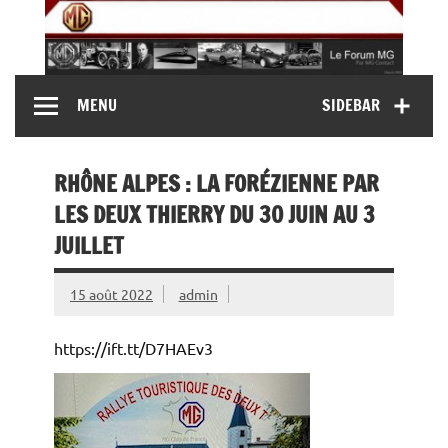
Skip
to
content
MG Contact
Automobiles MG anciennes et modernes, Forum MG (
MENU
SIDEBAR
MG B, MG F, MG A, Midget…)
RHÔNE ALPES : LA FORÉZIENNE PAR
LES DEUX THIERRY DU 30 JUIN AU 3
JUILLET
15 août 2022
admin
https://ift.tt/D7HAEv3