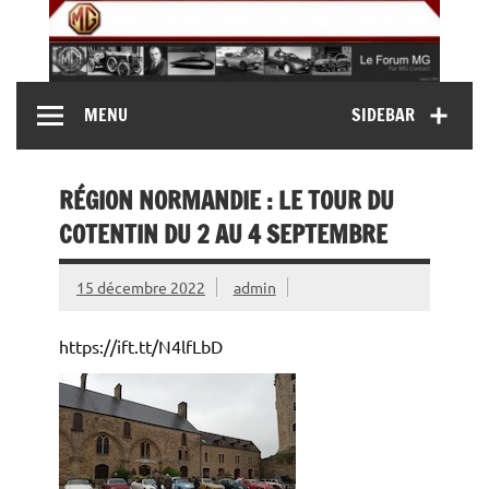
Skip
to
content
MG Contact
Automobiles MG anciennes et modernes, Forum MG (
MENU
SIDEBAR
MG B, MG F, MG A, Midget…)
RÉGION NORMANDIE : LE TOUR DU
COTENTIN DU 2 AU 4 SEPTEMBRE
15 décembre 2022
admin
https://ift.tt/N4lfLbD