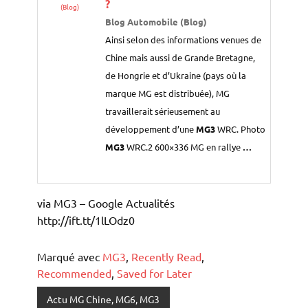
?
(Blog)
Blog Automobile (Blog)
Ainsi selon des informations venues de
Chine mais aussi de Grande Bretagne,
de Hongrie et d’Ukraine (pays où la
marque MG est distribuée), MG
travaillerait sérieusement au
développement d’une
MG3
WRC. Photo
MG3
WRC.2 600×336 MG en rallye
…
via MG3 – Google Actualités
http://ift.tt/1lLOdz0
Marqué avec
MG3
,
Recently Read
,
Recommended
,
Saved for Later
Actu MG Chine, MG6, MG3