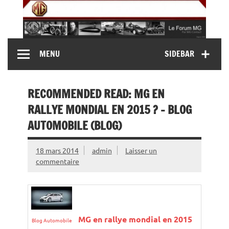
Skip
to
content
MG Contact
Automobiles MG anciennes et modernes, Forum MG (
MENU
SIDEBAR
MG B, MG F, MG A, Midget…)
RECOMMENDED READ: MG EN
RALLYE MONDIAL EN 2015 ? – BLOG
AUTOMOBILE (BLOG)
18 mars 2014
admin
Laisser un
commentaire
MG en rallye mondial en 2015
Blog Automobile