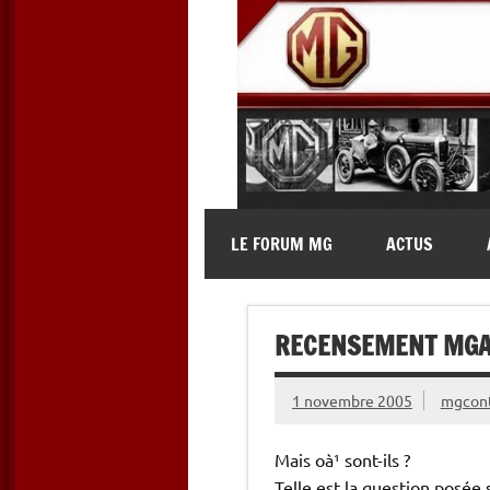
Skip
to
content
MG Contact
Automobiles MG anciennes et 
LE FORUM MG
ACTUS
RECENSEMENT MG
1 novembre 2005
mgcon
Mais oà¹ sont-ils ?
Telle est la question posée