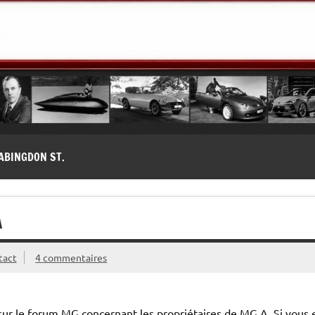
modernes, Forum MG ( MG B, MG F, MG A, Midget…)
ABINGDON ST.
A
tact
4 commentaires
 sur le forum MG concernant les propriétaires de MG A. Si vous 