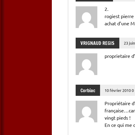
2.
rogiest pierre
achat d’une MG
VRIGNAUD REGIS
23 jui
proprietaire 
Corbiac
10 février 2010 0
Propriétaire 
française…car 
vingt pieds !
En ce qui me c