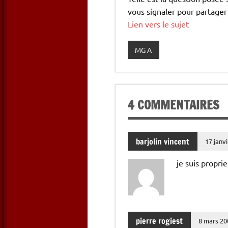
vous signaler pour partager
Lien vers le sujet
MG A
4 COMMENTAIRES
barjolin vincent
17 janv
je suis propr
pierre rogiest
8 mars 20