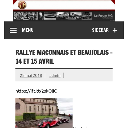
Skip
to
content
MG Contact
Automobiles MG anciennes et modernes, Forum MG (
MENU
SIDEBAR
MG B, MG F, MG A, Midget…)
RALLYE MACONNAIS ET BEAUJOLAIS –
14 ET 15 AVRIL
28 mai 2018
admin
https://ift.tt/2skQlIC