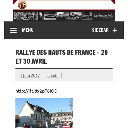
Skip
to
content
MG Contact
Automobiles MG anciennes et modernes, Forum MG (
MENU
SIDEBAR
MG B, MG F, MG A, Midget…)
RALLYE DES HAUTS DE FRANCE – 29
ET 30 AVRIL
1 juin 2017
admin
http://ift.tt/2pT6lOD