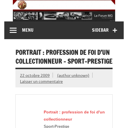
Skip
to
content
MG Contact
Automobiles MG anciennes et modernes, Forum MG (
MENU
SIDEBAR
MG B, MG F, MG A, Midget…)
PORTRAIT : PROFESSION DE FOI D’UN
COLLECTIONNEUR – SPORT-PRESTIGE
22 octobre 2009
(author unknown)
Laisser un commentaire
Portrait : profession de foi d'un
collectionneur
Sport-Prestige