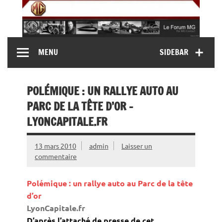
Skip
to
content
MG Contact
Automobiles MG anciennes et modernes, Forum MG (
MENU
SIDEBAR
MG B, MG F, MG A, Midget…)
POLÉMIQUE : UN RALLYE AUTO AU
PARC DE LA TÊTE D’OR –
LYONCAPITALE.FR
13 mars 2010
admin
Laisser un
commentaire
Polémique : un rallye auto au Parc de la tête
d’or
LyonCapitale.fr
D’après l’attaché de presse de cet