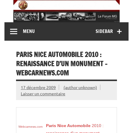
Skip
to
content
MG Contact
Automobiles MG anciennes et modernes, Forum MG (
MENU
SIDEBAR
MG B, MG F, MG A, Midget…)
PARIS NICE AUTOMOBILE 2010 :
RENAISSANCE D’UN MONUMENT –
WEBCARNEWS.COM
17 décembre 2009
(author unknown)
Laisser un commentaire
Paris Nice
Automobile
2010 :
Webcarnews.com