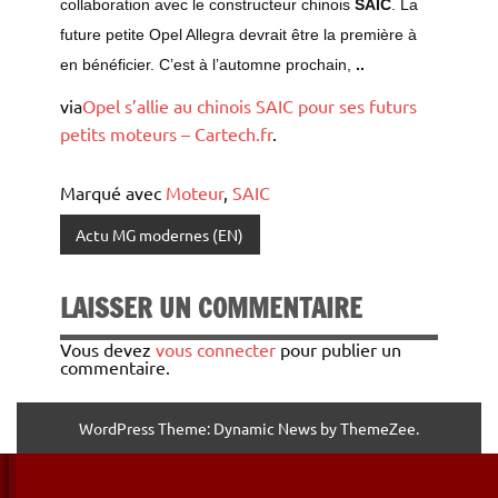
collaboration avec le constructeur chinois
SAIC
. La
future petite Opel Allegra devrait être la première à
en bénéficier. C’est à l’automne prochain,
..
via
Opel s’allie au chinois SAIC pour ses futurs
petits moteurs – Cartech.fr
.
Marqué avec
Moteur
,
SAIC
Actu MG modernes (EN)
LAISSER UN COMMENTAIRE
Vous devez
vous connecter
pour publier un
commentaire.
WordPress Theme: Dynamic News by ThemeZee.