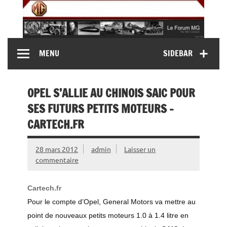
Skip
to
content
MG Contact
Automobiles MG anciennes et modernes, Forum MG (
MENU
SIDEBAR
MG B, MG F, MG A, Midget…)
OPEL S’ALLIE AU CHINOIS SAIC POUR
SES FUTURS PETITS MOTEURS –
CARTECH.FR
28 mars 2012
admin
Laisser un
commentaire
Cartech.fr
Pour le compte d’Opel, General Motors va mettre au
point de nouveaux petits moteurs 1.0 à 1.4 litre en