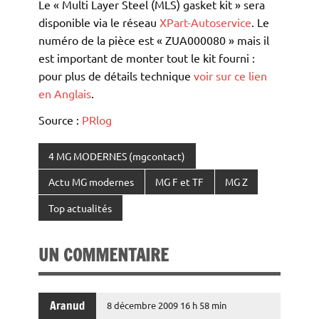
Le « Multi Layer Steel (MLS) gasket kit » sera
disponible via le réseau
XPart-Autoservice
. Le
numéro de la pièce est « ZUA000080 » mais il
est important de monter tout le kit fourni :
pour plus de détails technique
voir sur ce lien
en Anglais
.
Source :
PRlog
4 MG MODERNES (mgcontact)
Actu MG modernes
MG F et TF
MG Z
Top actualités
UN COMMENTAIRE
Aranud
8 décembre 2009 16 h 58 min