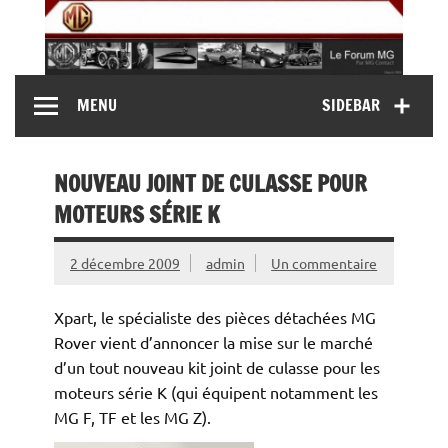
Skip
to
content
MG Contact
Automobiles MG anciennes et modernes, Forum MG (
MENU
SIDEBAR
MG B, MG F, MG A, Midget…)
NOUVEAU JOINT DE CULASSE POUR
MOTEURS SÉRIE K
2 décembre 2009
admin
Un commentaire
Xpart, le spécialiste des pièces détachées MG
Rover vient d’annoncer la mise sur le marché
d’un tout nouveau kit joint de culasse pour les
moteurs série K (qui équipent notamment les
MG F, TF et les MG Z).