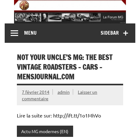
Skip
to
content
MG Contact
Automobiles MG anciennes et modernes, Forum MG (
MENU
SIDEBAR
MG B, MG F, MG A, Midget…)
NOT YOUR UNCLE’S MG: THE BEST
VINTAGE ROADSTERS – CARS –
MENSJOURNAL.COM
7 février 2014
admin
Laisser un
commentaire
Lire la suite sur: http://ift.tt/1o1MhVo
Actu MG modernes (EN)