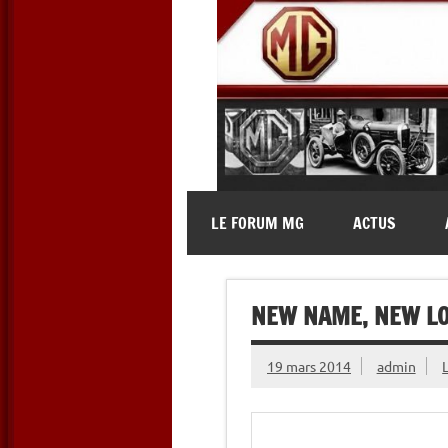
Skip
to
content
MG Contact
Automobiles MG anciennes et 
LE FORUM MG
ACTUS
NEW NAME, NEW LO
19 mars 2014
admin