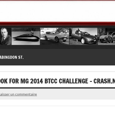
modernes, Forum MG ( MG B, MG F, MG A, Midget…)
ABINGDON ST.
OK FOR MG 2014 BTCC CHALLENGE – CRASH.
Laisser un commentaire