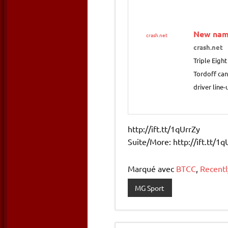
New nam
crash.net
crash.net
Triple Eigh
Tordoff can
driver line-
http://ift.tt/1qUrrZy
Suite/More: http://ift.tt/1q
Marqué avec
BTCC
,
Recentl
MG Sport