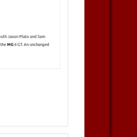
 both Jason Plato and Sam
 the
MG
6 GT. An unchanged