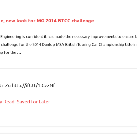
e, new look for
MG
2014 BTCC challenge
t Engineering is confident it has made the necessary improvements to ensure
 challenge for the 2014 Dunlop MSA British Touring Car Championship title in
up for the
…
UrrZu http://ift.tt/1lCzzNf
y Read
,
Saved for Later