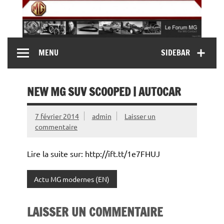
Skip
to
content
MG Contact
Automobiles MG anciennes et modernes, Forum MG (
MENU
SIDEBAR
MG B, MG F, MG A, Midget…)
NEW MG SUV SCOOPED | AUTOCAR
7 février 2014
admin
Laisser un
commentaire
Lire la suite sur: http://ift.tt/1e7FHUJ
Actu MG modernes (EN)
LAISSER UN COMMENTAIRE