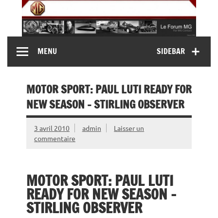
Skip
to
content
MG Contact
Automobiles MG anciennes et modernes, Forum MG (
MENU
SIDEBAR
MG B, MG F, MG A, Midget…)
MOTOR SPORT: PAUL LUTI READY FOR
NEW SEASON – STIRLING OBSERVER
3 avril 2010
admin
Laisser un
commentaire
MOTOR SPORT: PAUL LUTI
READY FOR NEW SEASON –
STIRLING OBSERVER