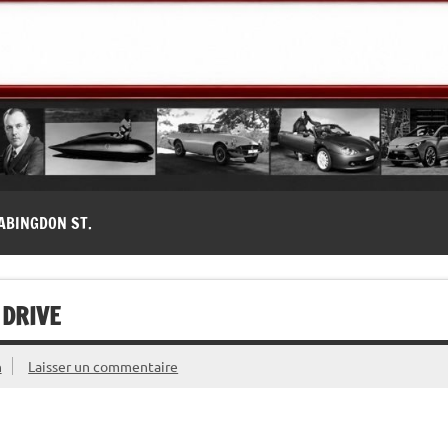
modernes, Forum MG ( MG B, MG F, MG A, Midget…)
ABINGDON ST.
 DRIVE
n
Laisser un commentaire