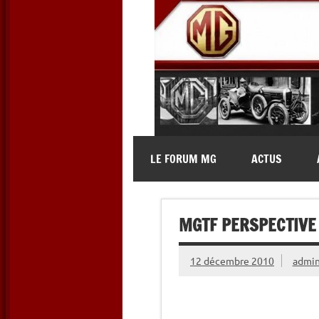
Skip
to
content
MG Contact
Automobiles MG anciennes et 
LE FORUM MG
ACTUS
MGTF PERSPECTIVE
12 décembre 2010
admi