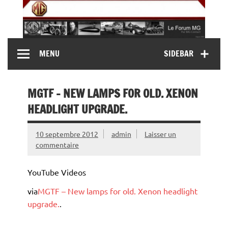
Skip
to
content
MG Contact
Automobiles MG anciennes et modernes, Forum MG (
MENU
SIDEBAR
MG B, MG F, MG A, Midget…)
MGTF – NEW LAMPS FOR OLD. XENON
HEADLIGHT UPGRADE.
10 septembre 2012
admin
Laisser un
commentaire
YouTube Videos
via
MGTF – New lamps for old. Xenon headlight
upgrade.
.