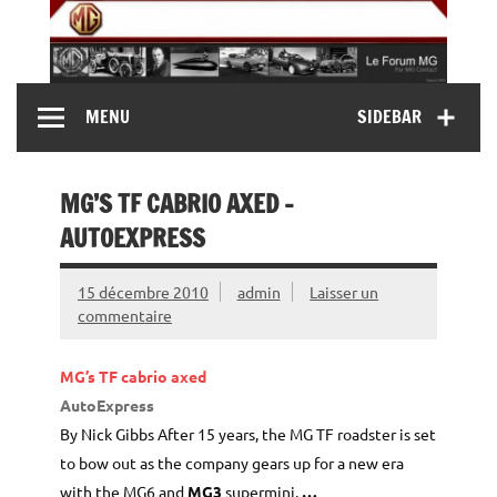
Skip
to
content
MG Contact
Automobiles MG anciennes et modernes, Forum MG (
MENU
SIDEBAR
MG B, MG F, MG A, Midget…)
MG’S TF CABRIO AXED –
AUTOEXPRESS
15 décembre 2010
admin
Laisser un
commentaire
MG’s TF cabrio axed
AutoExpress
By Nick Gibbs After 15 years, the MG TF roadster is set
to bow out as the company gears up for a new era
with the MG6 and
MG3
supermini.
…