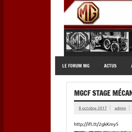
Skip
to
content
MG Contact
Automobiles MG anciennes et 
LE FORUM MG
ACTUS
MGCF STAGE MÉCANI
8 octobre 2017
admin
http://ift.tt/2gkKmy5