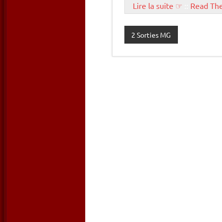
Lire la suite ☞
::
Read Th
2 Sorties MG