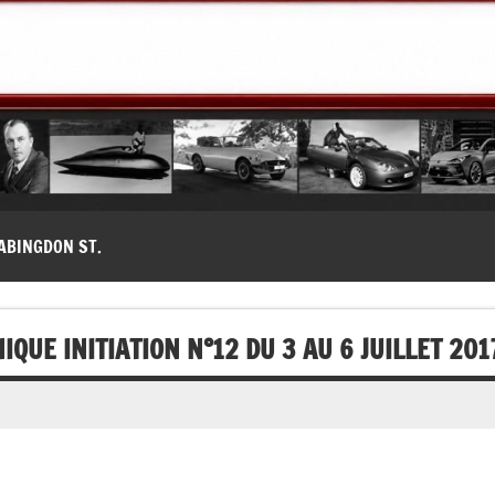
modernes, Forum MG ( MG B, MG F, MG A, Midget…)
ABINGDON ST.
QUE INITIATION N°12 DU 3 AU 6 JUILLET 201