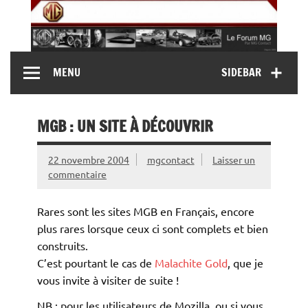
Skip
to
content
MG Contact
Automobiles MG anciennes et modernes, Forum MG (
MENU
SIDEBAR
MG B, MG F, MG A, Midget…)
MGB : UN SITE À DÉCOUVRIR
22 novembre 2004
mgcontact
Laisser un
commentaire
Rares sont les sites MGB en Français, encore
plus rares lorsque ceux ci sont complets et bien
construits.
C’est pourtant le cas de
Malachite Gold
, que je
vous invite à visiter de suite !
NB : pour les utilisateurs de Mozilla, ou si vous