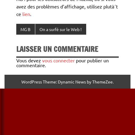
avez des problèmes d’affichage, utilisez plutà´t
ce
lien
.
MG B
On a surfé sur le Web !
LAISSER UN COMMENTAIRE
Vous devez
vous connecter
pour publier un
commentaire.
WordPress Theme: Dynamic News by ThemeZee.