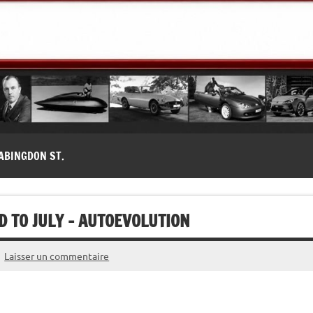
modernes, Forum MG ( MG B, MG F, MG A, Midget…)
ABINGDON ST.
 TO JULY – AUTOEVOLUTION
Laisser un commentaire