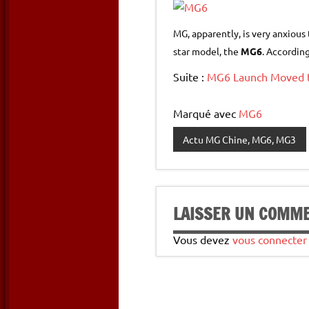
MG, apparently, is very anxious
star model, the
MG6
. Accordin
Suite :
MG6 Launch Moved to
Marqué avec
MG6
Actu MG Chine, MG6, MG3
LAISSER UN COMM
Vous devez
vous connecter