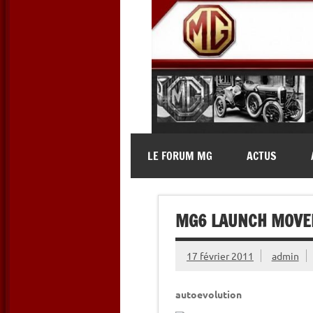
Skip
to
content
MG Contact
Automobiles MG anciennes et 
LE FORUM MG
ACTUS
MG6 LAUNCH MOVED
17 février 2011
admin
autoevolution