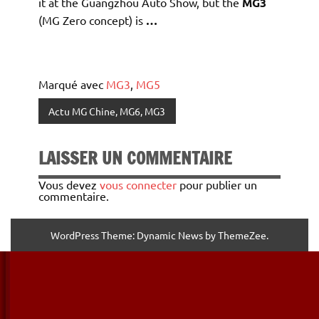
it at the Guangzhou Auto Show, but the
MG3
(MG Zero concept) is
…
Marqué avec
MG3
,
MG5
Actu MG Chine, MG6, MG3
LAISSER UN COMMENTAIRE
Vous devez
vous connecter
pour publier un
commentaire.
WordPress Theme: Dynamic News by ThemeZee.