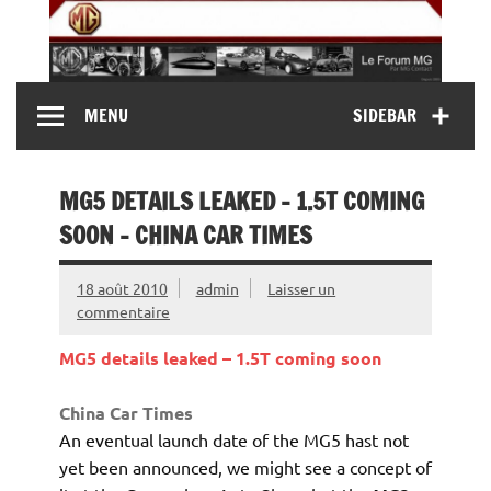
Skip
to
content
MG Contact
Automobiles MG anciennes et modernes, Forum MG (
MENU
SIDEBAR
MG B, MG F, MG A, Midget…)
MG5 DETAILS LEAKED – 1.5T COMING
SOON – CHINA CAR TIMES
18 août 2010
admin
Laisser un
commentaire
MG5 details leaked – 1.5T coming soon
China Car Times
An eventual launch date of the MG5 hast not
yet been announced, we might see a concept of