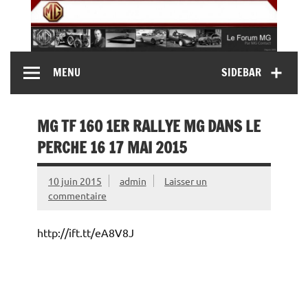
Skip
to
content
MG Contact
Automobiles MG anciennes et modernes, Forum MG (
MENU
SIDEBAR
MG B, MG F, MG A, Midget…)
MG TF 160 1ER RALLYE MG DANS LE
PERCHE 16 17 MAI 2015
10 juin 2015
admin
Laisser un
commentaire
http://ift.tt/eA8V8J