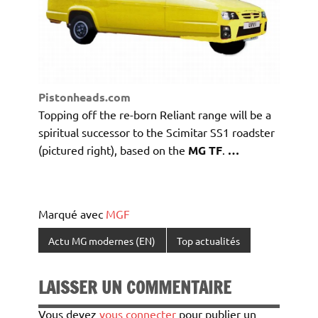
Pistonheads.com
Topping off the re-born Reliant range will be a
spiritual successor to the Scimitar SS1 roadster
(pictured right), based on the
MG TF
.
…
Marqué avec
MGF
Actu MG modernes (EN)
Top actualités
LAISSER UN COMMENTAIRE
Vous devez
vous connecter
pour publier un