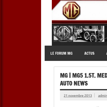
Skip
to
content
MG Contact
Automobiles MG anciennes et 
LE FORUM MG
ACTUS
MG | MG5 1.5T. ME
AUTO NEWS
21 novembre 2013
admi