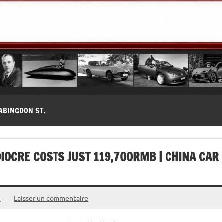
modernes, Forum MG ( MG B, MG F, MG A, Midget…)
ABINGDON ST.
DIOCRE COSTS JUST 119,700RMB | CHINA CAR 
n
Laisser un commentaire