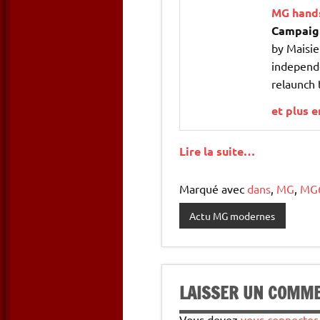
MG hands
Campaig
by Maisie
independe
relaunch
et plus 
Lire la suite…
Marqué avec
dans
,
MG
,
MG
Actu MG modernes
LAISSER UN COMM
Vous devez
vous connecter