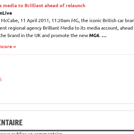
 media to Brilliant ahead of relaunch
nLive
 McCabe, 11 April 2011, 11:20am MG, the iconic British car bra
nt regional agency Brilliant Media to its media account, ahead
 the brand in the UK and promote the new
MG6
.
…
encore »
6
ENTAIRE
pour publier un commentaire.