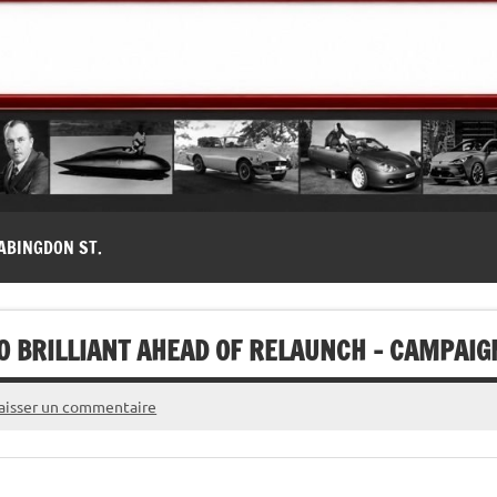
modernes, Forum MG ( MG B, MG F, MG A, Midget…)
ABINGDON ST.
O BRILLIANT AHEAD OF RELAUNCH – CAMPAIG
aisser un commentaire