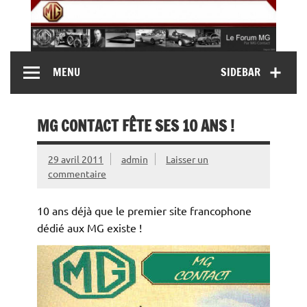
Skip
to
content
MG Contact
Automobiles MG anciennes et modernes, Forum MG (
MENU
SIDEBAR
MG B, MG F, MG A, Midget…)
MG CONTACT FÊTE SES 10 ANS !
29 avril 2011
admin
Laisser un
commentaire
10 ans déjà que le premier site francophone
dédié aux MG existe !