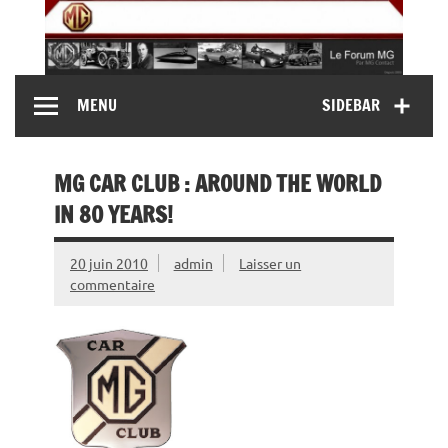
Skip
to
content
MG Contact
Automobiles MG anciennes et modernes, Forum MG (
MENU
SIDEBAR
MG B, MG F, MG A, Midget…)
MG CAR CLUB : AROUND THE WORLD
IN 80 YEARS!
20 juin 2010
admin
Laisser un
commentaire