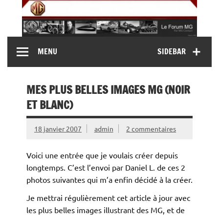
Skip
to
content
MG Contact
Automobiles MG anciennes et modernes, Forum MG (
MENU
SIDEBAR
MG B, MG F, MG A, Midget…)
MES PLUS BELLES IMAGES MG (NOIR
ET BLANC)
18 janvier 2007
admin
2 commentaires
Voici une entrée que je voulais créer depuis
longtemps. C’est l’envoi par Daniel L. de ces 2
photos suivantes qui m’a enfin décidé à la créer.
Je mettrai régulièrement cet article à jour avec
les plus belles images illustrant des MG, et de