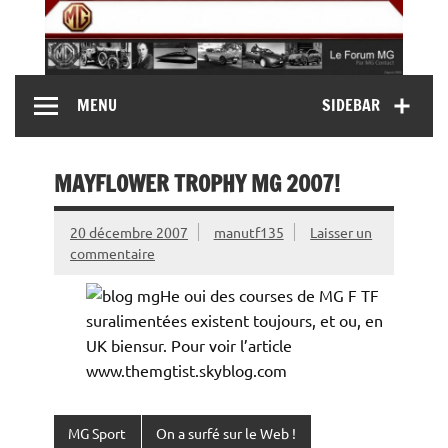
Skip
to
content
MG Contact
Automobiles MG anciennes et modernes, Forum MG (
MENU
SIDEBAR
MG B, MG F, MG A, Midget…)
MAYFLOWER TROPHY MG 2007!
20 décembre 2007
manutf135
Laisser un
commentaire
He oui des courses de MG F TF
suralimentées existent toujours, et ou, en
UK biensur. Pour voir l’article
www.themgtist.skyblog.com
MG Sport
On a surfé sur le Web !