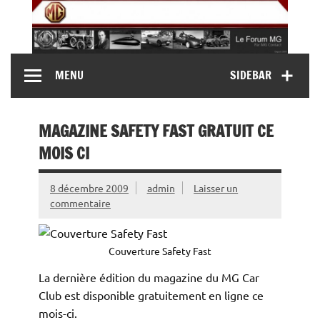
Skip
to
content
MG Contact
Automobiles MG anciennes et modernes, Forum MG (
MENU
SIDEBAR
MG B, MG F, MG A, Midget…)
MAGAZINE SAFETY FAST GRATUIT CE
MOIS CI
8 décembre 2009
admin
Laisser un
commentaire
Couverture Safety Fast
La dernière édition du magazine du MG Car
Club est disponible gratuitement en ligne ce
mois-ci.