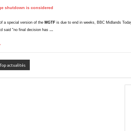
ge shutdown is considered
of a special version of the
MGTF
is due to end in weeks, BBC Midlands Today
d said "no final decision has
…
»
Top actualités