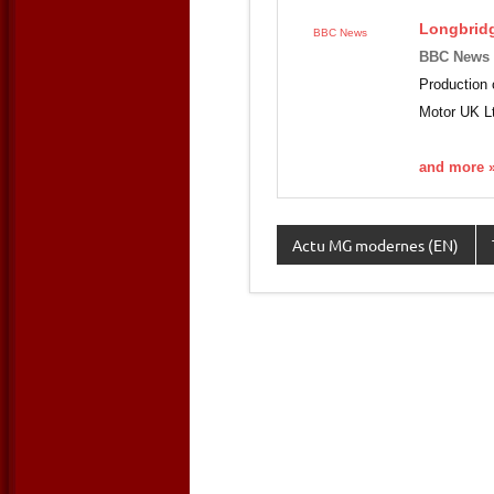
Longbrid
BBC News
BBC News
Production 
Motor UK Lt
and more 
Actu MG modernes (EN)