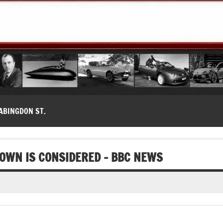
modernes, Forum MG ( MG B, MG F, MG A, Midget…)
ABINGDON ST.
OWN IS CONSIDERED – BBC NEWS