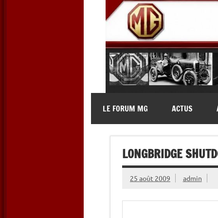
Skip
to
content
MG Contact
Automobiles MG anciennes et 
LE FORUM MG
ACTUS
LONGBRIDGE SHUTD
25 août 2009
admin