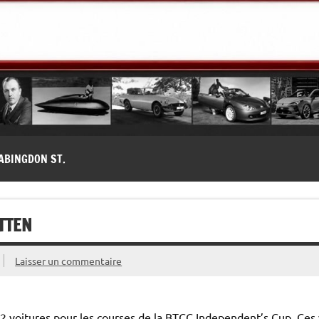
modernes, Forum MG ( MG B, MG F, MG A, Midget…)
ABINGDON ST.
TTEN
Laisser un commentaire
 voitures pour les courses de la BTCC Independent’s Cup. Ces 