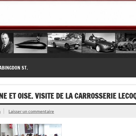
modernes, Forum MG ( MG B, MG F, MG A, Midget…)
ABINGDON ST.
NE ET OISE. VISITE DE LA CARROSSERIE LECO
n
Laisser un commentaire