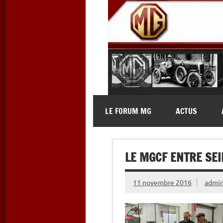
Skip
to
content
MG Contact
Automobiles MG anciennes et 
LE FORUM MG
ACTUS
LE MGCF ENTRE SEI
11 novembre 2016
admi